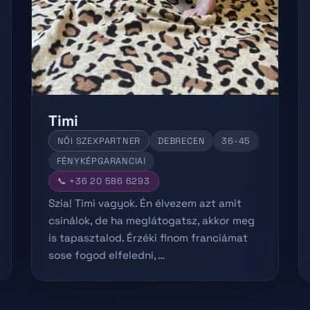
Timi
NŐI SZEXPARTNER
DEBRECEN
36-45
FÉNYKÉPGARANCIA!
📞 +36 20 586 6293
Szia! Timi vagyok. Én élvezem azt amit
csinálok, de ha meglátogatsz, akkor meg
is tapasztalod. Érzéki finom franciámat
sose fogod elfeledni, …