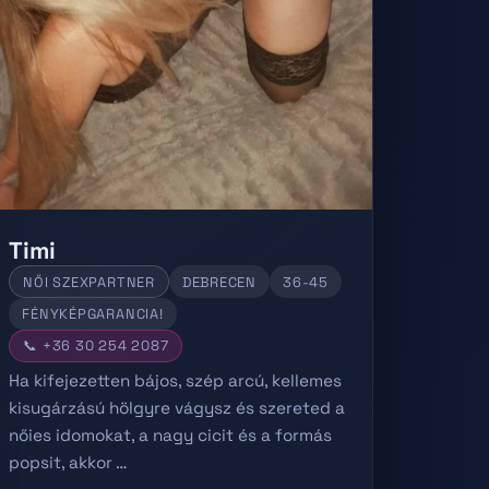
Timi
NŐI SZEXPARTNER
DEBRECEN
36-45
FÉNYKÉPGARANCIA!
📞 +36 30 254 2087
Ha kifejezetten bájos, szép arcú, kellemes
kisugárzású hölgyre vágysz és szereted a
nőies idomokat, a nagy cicit és a formás
popsit, akkor …