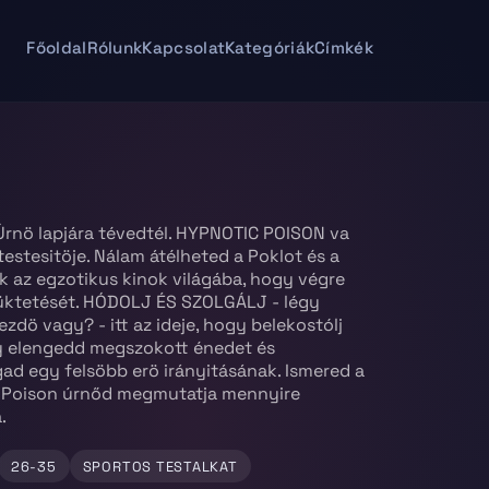
Főoldal
Rólunk
Kapcsolat
Kategóriák
Címkék
Úrnö lapjára tévedtél. HYPNOTIC POISON va
testesitöje. Nálam átélheted a Poklot és a
k az egzotikus kinok világába, hogy végre
lüktetését. HÓDOLJ ÉS SZOLGÁLJ - légy
zdö vagy? - itt az ideje, hogy belekostólj
y elengedd megszokott énedet és
d egy felsöbb erö irányitásának. Ismered a
 Poison úrnőd megmutatja mennyire
.
26-35
SPORTOS TESTALKAT