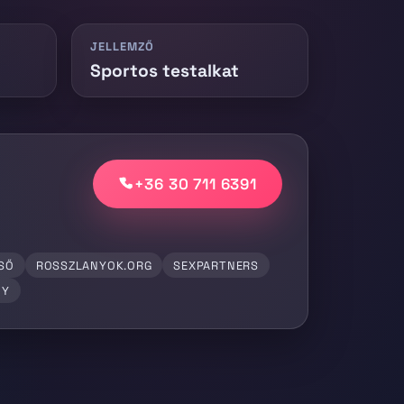
JELLEMZŐ
Sportos testalkat
+36 30 711 6391
SŐ
ROSSZLANYOK.ORG
SEXPARTNERS
NY