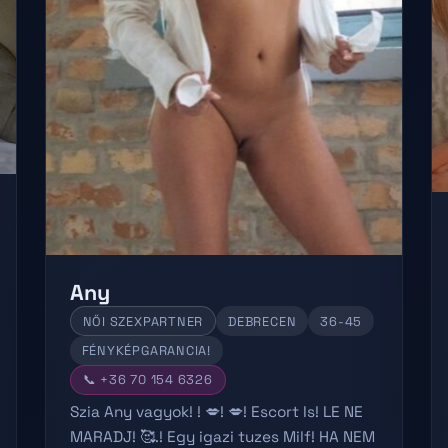
Any
NŐI SZEXPARTNER
DEBRECEN
36-45
FÉNYKÉPGARANCIA!
📞 +36 70 154 6326
Szia Any vagyok! ! 💋! 💋! Escort Is! LE NE
MARADJ! 🥰.! Egy igazi tuzes Milf! HA NEM