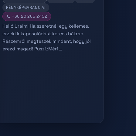
FÉNYKÉPGARANCIA!
📞 +36 20 265 2452
Helló Uraim! Ha szeretnél egy kellemes,
érzéki kikapcsolódást keress bátran.
Részemről megteszek mindent, hogy jól
érezd magad! Puszi.:Méri …