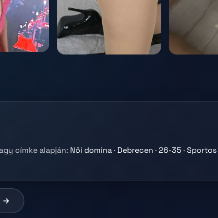
vagy címke alapján:
Női domina
·
Debrecen
·
26-35
·
Sportos 
l →