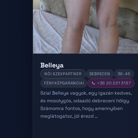
Belleya
NŐI SZEXPARTNER
DEBRECEN
36-45
FÉNYKÉPGARANCIA!
📞 +36 20 221 3137
Szia! Belleya vagyok, egy igazán kedves,
és mosolygós, odaadó debreceni hölgy.
Számomra fontos, hogy amennyiben
meglátogatsz, jól érezd …