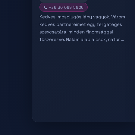
📞 +36 30 099 5906
Kedves, mosolygós lány vagyok. Várom
kedves partnereimet egy fergeteges
szexcsatára, minden finomsággal
fűszerezve. Nálam alap a csók, natúr …