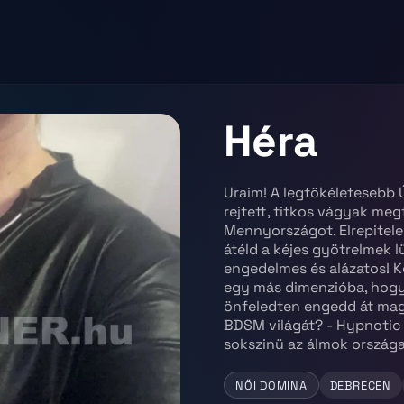
Héra
Uraim! A legtökéletesebb 
rejtett, titkos vágyak meg
Mennyországot. Elrepitele
átéld a kéjes gyötrelmek 
engedelmes és alázatos! Ke
egy más dimenzióba, hog
önfeledten engedd át maga
BDSM világát? - Hypnotic
sokszinü az álmok országa
NŐI DOMINA
DEBRECEN