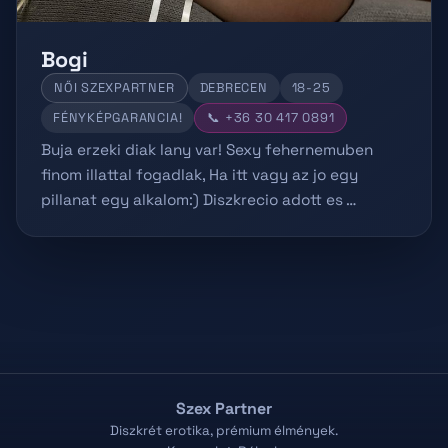
Bogi
NŐI SZEXPARTNER
DEBRECEN
18-25
FÉNYKÉPGARANCIA!
📞 +36 30 417 0891
Buja erzeki diak lany var! Sexy fehernemuben
finom illattal fogadlak, Ha itt vagy az jo egy
pillanat egy alkalom:) Diszkrecio adott es …
Szex Partner
Diszkrét erotika, prémium élmények.