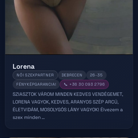
Lorena
NŐI SZEXPARTNER
DEBRECEN
26-35
FÉNYKÉPGARANCIA!
📞 +36 30 093 2796
SZIASZTOK VÁROM MINDEN KEDVES VENDÉGEMET,
LORENA VAGYOK, KEDVES, ARANYOS SZÉP ARCÚ,
ÉLETVIDÁM, MOSOLYGÓS LÁNY VAGYOK! Élvezem a
szex minden …