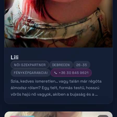
Lili
NŐI SZEXPARTNER
DEBRECEN
26-35
FÉNYKÉPGARANCIA!
📞 +36 30 845 9621
Szia, kedves ismeretlen… vagy talán már régóta
álmodsz rólam? Egy telt, formás testű, hosszú
vörös hajú nő vagyok, akiben a bujaság és a …