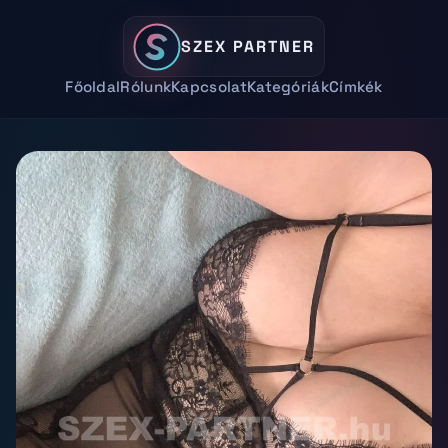
SZEX PARTNER
Főoldal
Rólunk
Kapcsolat
Kategóriák
Címkék