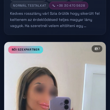
NORMÁL TESTALKAT
📞 +36 30 470 5628
Kedves rosszlány vár! Szia örülök hogy sikerült fel
keltenem az érdeklődésed teljes magyar lány
vagyok. Ha szeretnél velem eltölteni egy …
7
NŐI SZEXPARTNER