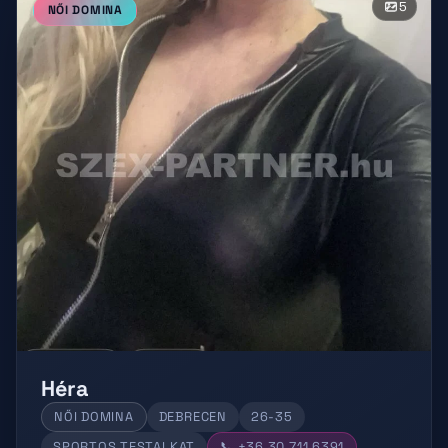
5
NŐI DOMINA
Héra
NŐI DOMINA
DEBRECEN
26-35
SPORTOS TESTALKAT
📞 +36 30 711 6391