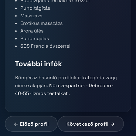
Popóizgatás férfiaknak kézzel
Puncitágítás
Masszázs
Erotikus masszázs
Arcra ülés
Puncinyalás
SOS Francia óvszerrel
További infók
Böngéssz hasonló profilokat kategória vagy
címke alapján:
Női szexpartner
·
Debrecen
·
46-55
·
Izmos testalkat
.
← Előző profil
Következő profil →