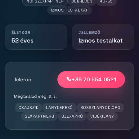
NŐI SZEXPARTNER
DEBRECEN
46-55
IZMOS TESTALKAT
ÉLETKOR
JELLEMZŐ
52 éves
Izmos testalkat
+36 70 554 0521
Telefon
Megtalálod még itt is:
CSAJSZIK
LÁNYKERESŐ
ROSSZLANYOK.ORG
SEXPARTNERS
SZEXAPRÓ
VIDÉKILÁNY