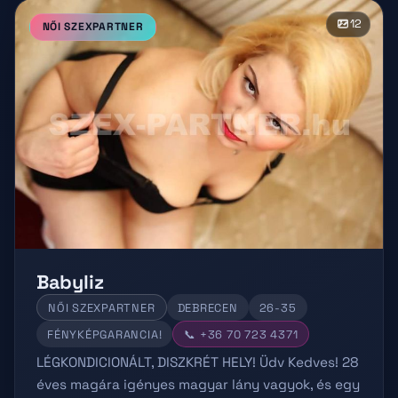
12
NŐI SZEXPARTNER
Babyliz
NŐI SZEXPARTNER
DEBRECEN
26-35
FÉNYKÉPGARANCIA!
📞 +36 70 723 4371
LÉGKONDICIONÁLT, DISZKRÉT HELY! Üdv Kedves! 28
éves magára igényes magyar lány vagyok, és egy