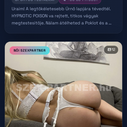
Uraim! A legtökéletesebb Úrnö lapjára tévedtél.
HYPNOTIC POISON va rejtett, titkos vágyak
megtestesitöje. Nálam átélheted a Poklot és a …
12
NŐI SZEXPARTNER