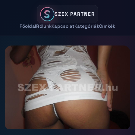
SZEX PARTNER
Főoldal
Rólunk
Kapcsolat
Kategóriák
Címkék