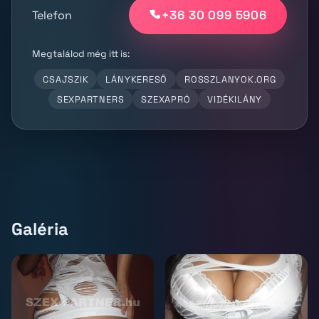
+36 30 099 5906
Telefon
Megtalálod még itt is:
CSAJSZIK
LÁNYKERESŐ
ROSSZLANYOK.ORG
SEXPARTNERS
SZEXAPRÓ
VIDÉKILÁNY
Galéria