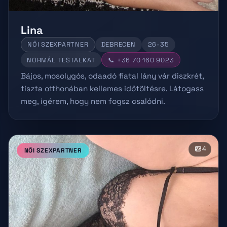
Lina
NŐI SZEXPARTNER
DEBRECEN
26-35
NORMÁL TESTALKAT
📞 +36 70 160 9023
Bájos, mosolygós, odaadó fiatal lány vár diszkrét,
tiszta otthonában kellemes időtöltésre. Látogass
meg, igérem, hogy nem fogsz csalódni.
4
NŐI SZEXPARTNER