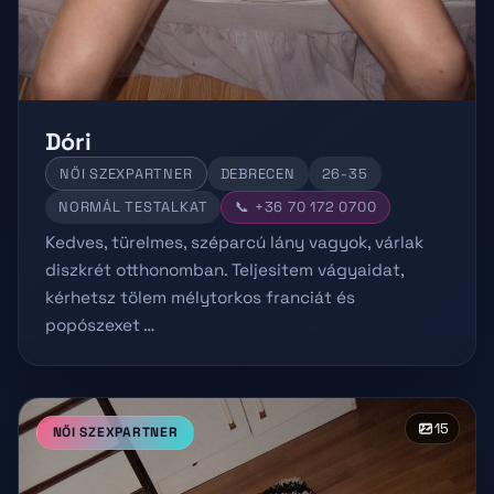
Dóri
NŐI SZEXPARTNER
DEBRECEN
26-35
NORMÁL TESTALKAT
📞 +36 70 172 0700
Kedves, türelmes, széparcú lány vagyok, várlak
diszkrét otthonomban. Teljesitem vágyaidat,
kérhetsz tölem mélytorkos franciát és
popószexet …
15
NŐI SZEXPARTNER