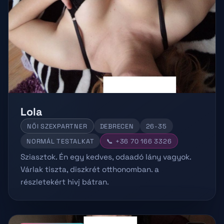
Lola
NŐI SZEXPARTNER
DEBRECEN
26-35
NORMÁL TESTALKAT
📞 +36 70 166 3326
Sziasztok. Én egy kedves, odaadó lány vagyok.
Várlak tiszta, diszkrét otthonomban. a
részletekért hivj bátran.