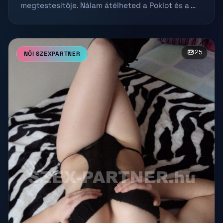
megtestesitöje. Nálam átélheted a Poklot és a …
25
NŐI SZEXPARTNER