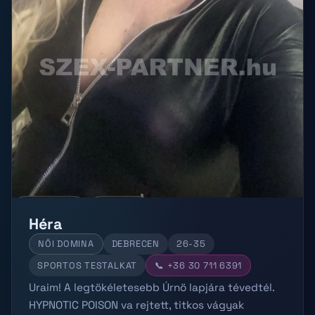
Héra
NŐI DOMINA
DEBRECEN
26-35
SPORTOS TESTALKAT
📞 +36 30 711 6391
Uraim! A legtökéletesebb Úrnö lapjára tévedtél.
HYPNOTIC POISON va rejtett, titkos vágyak