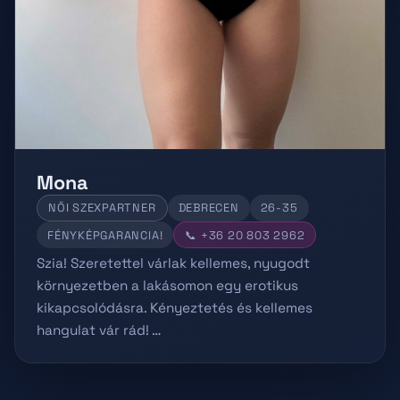
Mona
NŐI SZEXPARTNER
DEBRECEN
26-35
FÉNYKÉPGARANCIA!
📞 +36 20 803 2962
Szia! Szeretettel várlak kellemes, nyugodt
környezetben a lakásomon egy erotikus
kikapcsolódásra. Kényeztetés és kellemes
hangulat vár rád! …