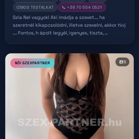
IZMOS TESTALKAT
📞 +36 70 554 0521
Szia Nel vagyok! Aki imádja a szexet…. ha
szeretnél kikapcsolódni, illetve szexelni, akkor hivj
…. Fontos, h ápolt legyél, igenyes, tiszta, …
5
NŐI SZEXPARTNER